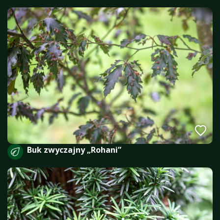
Buk zwyczajny „Rohani”