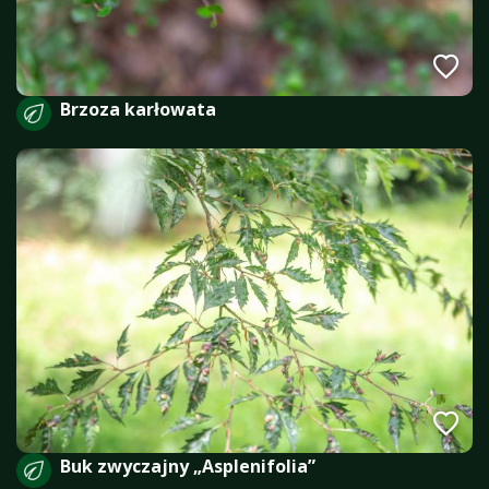
Brzoza karłowata
Buk zwyczajny „Asplenifolia”