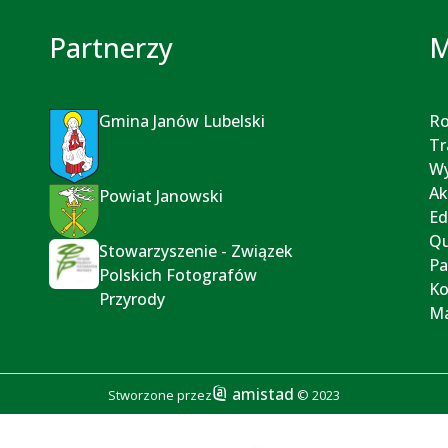
Partnerzy
M
Gmina Janów Lubelski
Ro
Tr
Wy
Ak
Powiat Janowski
Ed
Qu
Stowarzyszenie - Związek
P
Polskich Fotografów
Ko
Przyrody
M
amistad
Stworzone przez
© 2023