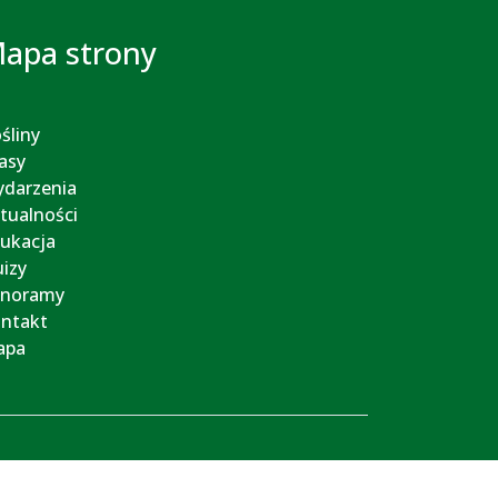
apa strony
śliny
asy
darzenia
tualności
ukacja
izy
anoramy
ntakt
apa